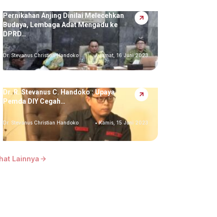
Pernikahan Anjing Dinilai Melecehkan
Budaya, Lembaga Adat Mengadu ke
DPRD…
Dr. Stevanus Christian Handoko
• Jumat, 16 Juni 2023
Dr. R. Stevanus C. Handoko : Upaya
Pemda DIY Cegah…
Dr. Stevanus Christian Handoko
• Kamis, 15 Juni 2023
ihat Lainnya