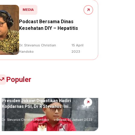
MEDIA
Podcast Bersama Dinas
Kesehatan DIY – Hepatitis
Dr. Stevanus Christian
15 April
Handoko
2023
Populer
Presiden Jokowi Dipastikan Hadiri
Kopdarnas PSI, Dr R Stevanus: Ini…
Dr. Stevanus Christian Handoko
• Selasa, 31 Januari 2023