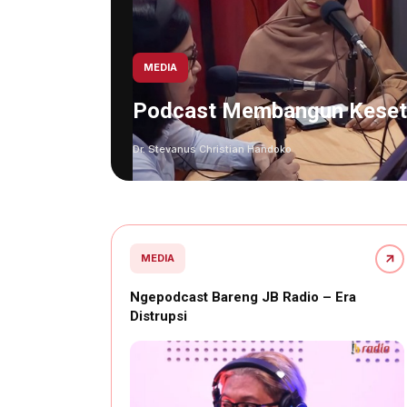
MEDIA
Podcast Membangun Keseta
Dr. Stevanus Christian Handoko
MEDIA
Ngepodcast Bareng JB Radio – Era
Distrupsi