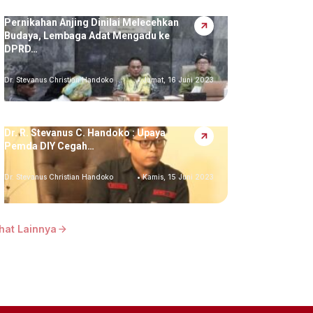
Pernikahan Anjing Dinilai Melecehkan
Budaya, Lembaga Adat Mengadu ke
DPRD…
Dr. Stevanus Christian Handoko
• Jumat, 16 Juni 2023
Dr. R. Stevanus C. Handoko : Upaya
Pemda DIY Cegah…
Dr. Stevanus Christian Handoko
• Kamis, 15 Juni 2023
ihat Lainnya