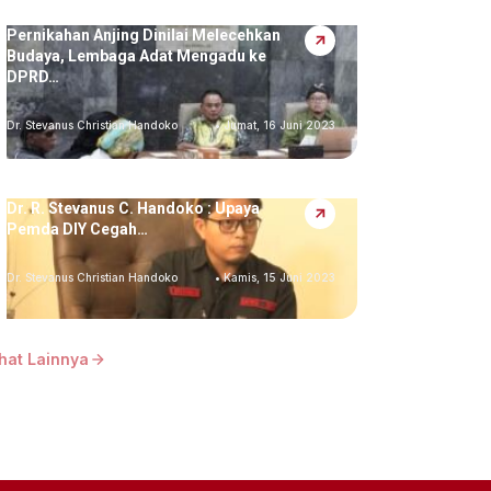
Pernikahan Anjing Dinilai Melecehkan
Budaya, Lembaga Adat Mengadu ke
DPRD…
Dr. Stevanus Christian Handoko
• Jumat, 16 Juni 2023
Dr. R. Stevanus C. Handoko : Upaya
Pemda DIY Cegah…
Dr. Stevanus Christian Handoko
• Kamis, 15 Juni 2023
ihat Lainnya