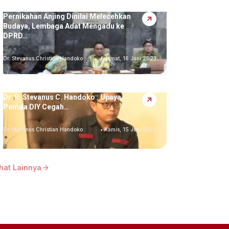
Pernikahan Anjing Dinilai Melecehkan
Budaya, Lembaga Adat Mengadu ke
DPRD…
Dr. Stevanus Christian Handoko
• Jumat, 16 Juni 2023
Dr. R. Stevanus C. Handoko : Upaya
Pemda DIY Cegah…
Dr. Stevanus Christian Handoko
• Kamis, 15 Juni 2023
ihat Lainnya